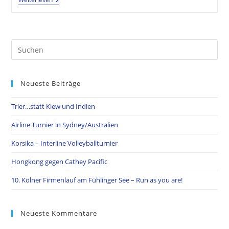
Turnier
In
Sydney/Australien
Pre
Es
to
Neueste Beiträge
clo
the
Trier…statt Kiew und Indien
sea
pan
Airline Turnier in Sydney/Australien
Korsika – Interline Volleyballturnier
Hongkong gegen Cathey Pacific
10. Kölner Firmenlauf am Fühlinger See – Run as you are!
Neueste Kommentare