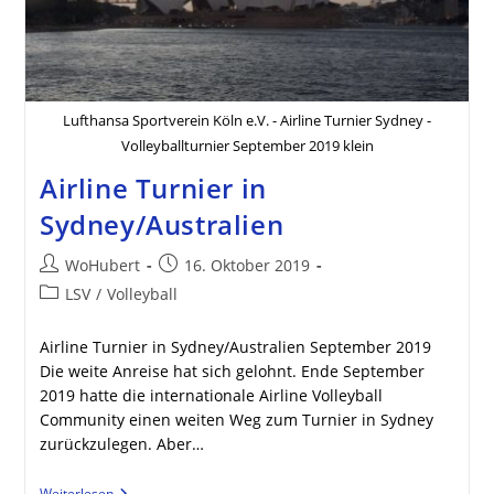
Lufthansa Sportverein Köln e.V. - Airline Turnier Sydney -
Volleyballturnier September 2019 klein
Airline Turnier in
Sydney/Australien
Beitrags-
Beitrag
WoHubert
16. Oktober 2019
Autor:
veröffentlicht:
Beitrags-
LSV
/
Volleyball
Kategorie:
Airline Turnier in Sydney/Australien September 2019
Die weite Anreise hat sich gelohnt. Ende September
2019 hatte die internationale Airline Volleyball
Community einen weiten Weg zum Turnier in Sydney
zurückzulegen. Aber…
Airline
Weiterlesen