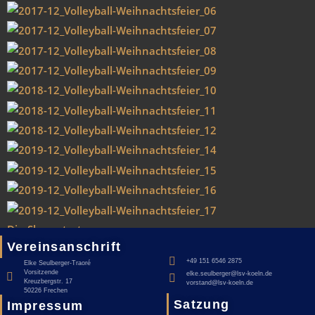
Dia-Show starten
Vereinsanschrift
+49 151 6546 2875
Elke Seulberger-Traoré
Vorsitzende
elke.seulberger@lsv-koeln.de
Kreuzbergstr. 17
vorstand@lsv-koeln.de
50226 Frechen
Satzung
Impressum